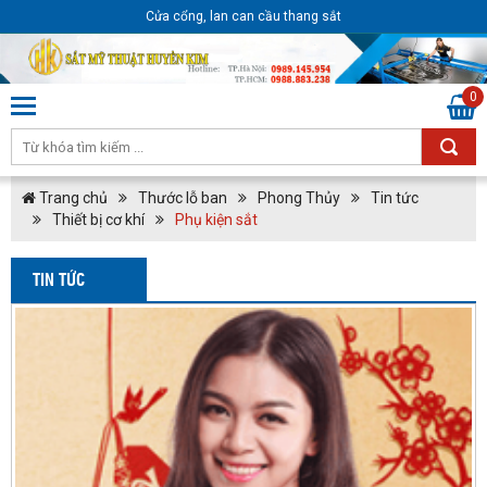
Cửa cổng, lan can cầu thang sắt
0
Trang chủ
Thước lỗ ban
Phong Thủy
Tin tức
Thiết bị cơ khí
Phụ kiện sắt
TIN TỨC