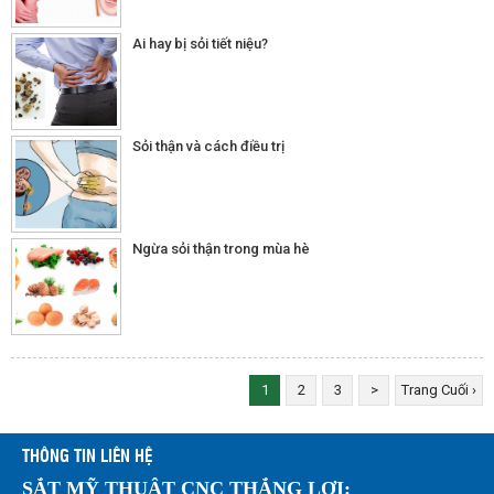
Ai hay bị sỏi tiết niệu?
Sỏi thận và cách điều trị
Ngừa sỏi thận trong mùa hè
1
2
3
>
Trang Cuối ›
THÔNG TIN LIÊN HỆ
SẮT MỸ THUẬT CNC THẮNG LỢI: