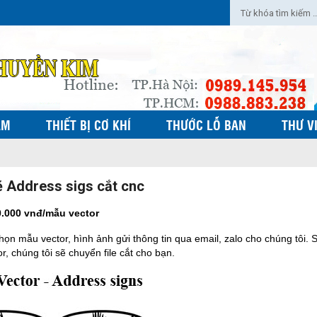
ẨM
THIẾT BỊ CƠ KHÍ
THƯỚC LỖ BAN
THƯ V
 Address sigs cắt cnc
0.000 vnđ/mẫu vector
họn mẫu vector, hình ảnh gửi thông tin qua email, zalo cho chúng tôi. 
r, chúng tôi sẽ chuyển file cắt cho bạn.