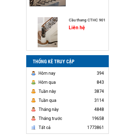
Cầu thang CTHC 901
Liên hệ
THỐNG KÊ TRUY CẬP
Hôm nay
394
Hôm qua
843
Tuần này
3874
Tuần qua
3114
Tháng này
4848
Tháng trước
19658
Tất cả
1773861