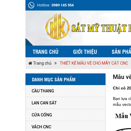
Hotline:
0989 145 954
TRANG CHỦ
GIỚI THIỆU
SẢN PH
Trang chủ
THIẾT KẾ MẪU VẼ CHO MÁY CẮT CNC
Mẫu vẽ
DANH MỤC SẢN PHẨM
Chỉ có 2
CẦU THANG
Bạn lựa c
LAN CAN SẮT
mẫu vecto
CỬA CỔNG
VÁCH CNC