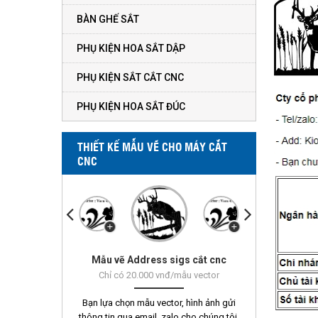
BÀN GHẾ SẮT
PHỤ KIỆN HOA SẮT DẬP
PHỤ KIỆN SẮT CẮT CNC
PHỤ KIỆN HOA SẮT ĐÚC
THIẾT KẾ MẪU VẼ CHO MÁY CẮT
CNC
Mẫu vẽ Address sigs cắt cnc
Mẫu vẽ Vorn 451 - 500
Chỉ có 20.000 vnđ/mẫu vector
Bạn lựa chọn mẫu vector, hình ảnh gửi
thông tin qua email, zalo cho chúng tôi.