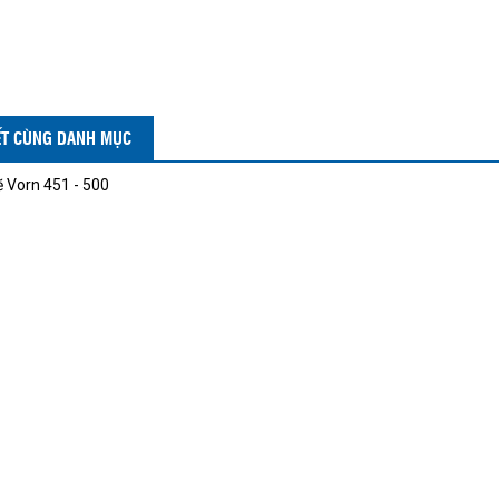
IẾT CÙNG DANH MỤC
 Vorn 451 - 500