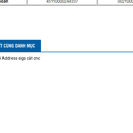
IẾT CÙNG DANH MỤC
 Address sigs cắt cnc