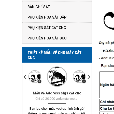
BÀN GHẾ SẮT
PHỤ KIỆN HOA SẮT DẬP
PHỤ KIỆN SẮT CẮT CNC
PHỤ KIỆN HOA SẮT ĐÚC
THIẾT KẾ MẪU VẼ CHO MÁY CẮT
CNC
Mẫu vẽ Address sigs cắt cnc
Mẫu vẽ Vorn 451 - 500
Chỉ có 20.000 vnđ/mẫu vector
Bạn lựa chọn mẫu vector, hình ảnh gửi
thông tin qua email, zalo cho chúng tôi.