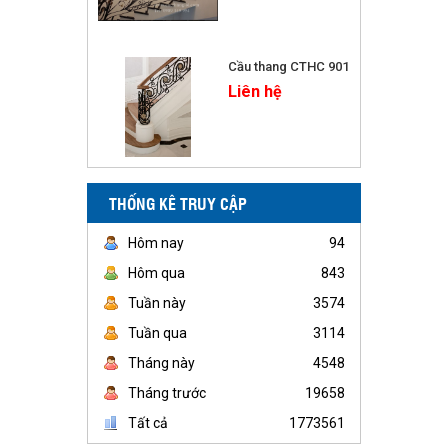
Cầu thang CTHC 901
Liên hệ
THỐNG KÊ TRUY CẬP
Hôm nay
94
Hôm qua
843
Tuần này
3574
Tuần qua
3114
Tháng này
4548
Tháng trước
19658
Tất cả
1773561