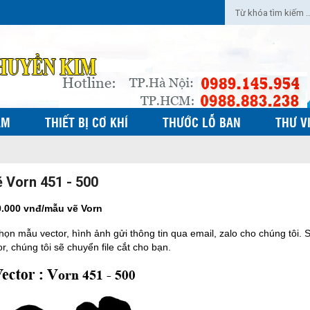
ẨM
THIẾT BỊ CƠ KHÍ
THƯỚC LỖ BAN
THƯ V
 Vorn 451 - 500
0.000 vnđ/mẫu vẽ Vorn
họn mẫu vector, hình ảnh gửi thông tin qua email, zalo cho chúng tôi. 
r, chúng tôi sẽ chuyển file cắt cho bạn.