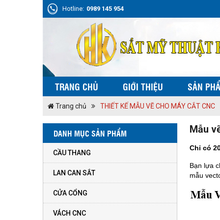
Hotline:
0989 145 954
TRANG CHỦ
GIỚI THIỆU
SẢN PH
Trang chủ
THIẾT KẾ MẪU VẼ CHO MÁY CẮT CNC
Mẫu vẽ
DANH MỤC SẢN PHẨM
Chỉ có 2
CẦU THANG
Bạn lựa c
LAN CAN SẮT
mẫu vecto
CỬA CỔNG
VÁCH CNC