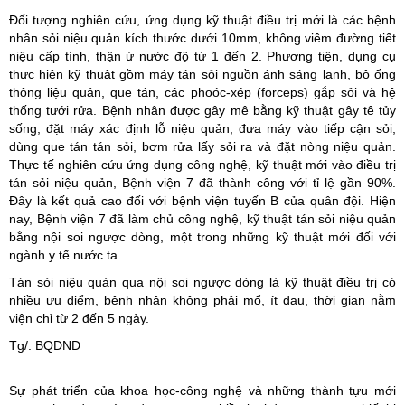
Đối tượng nghiên cứu, ứng dụng kỹ thuật điều trị mới là các bệnh
nhân sỏi niệu quản kích thước dưới 10mm, không viêm đường tiết
niệu cấp tính, thận ứ nước độ từ 1 đến 2. Phương tiện, dụng cụ
thực hiện kỹ thuật gồm máy tán sỏi nguồn ánh sáng lạnh, bộ ống
thông liệu quản, que tán, các phoóc-xép (forceps) gắp sỏi và hệ
thống tưới rửa. Bệnh nhân được gây mê bằng kỹ thuật gây tê tủy
sống, đặt máy xác định lỗ niệu quản, đưa máy vào tiếp cận sỏi,
dùng que tán tán sỏi, bơm rửa lấy sỏi ra và đặt nòng niệu quản.
Thực tế nghiên cứu ứng dụng công nghệ, kỹ thuật mới vào điều trị
tán sỏi niệu quản, Bệnh viện 7 đã thành công với tỉ lệ gần 90%.
Đây là kết quả cao đối với bệnh viện tuyến B của quân đội. Hiện
nay, Bệnh viện 7 đã làm chủ công nghệ, kỹ thuật tán sỏi niệu quản
bằng nội soi ngược dòng, một trong những kỹ thuật mới đối với
ngành y tế nước ta.
Tán sỏi niệu quản qua nội soi ngược dòng là kỹ thuật điều trị có
nhiều ưu điểm, bệnh nhân không phải mổ, ít đau, thời gian nằm
viện chỉ từ 2 đến 5 ngày.
Tg/: BQDND
Sự phát triển của khoa học-công nghệ và những thành tựu mới