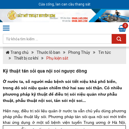
Cửa cổng, lan can cầu thang sắt
0
Trang chủ
Thước lỗ ban
Phong Thủy
Tin tức
Thiết bị cơ khí
Phụ kiện sắt
Kỹ thuật tán sỏi qua nội soi ngược dòng
Ở nước ta, số người mắc bệnh sỏi tiết niệu khá phổ biến,
trong đó sỏi niệu quản chiếm thứ hai sau sỏi thận. Có nhiều
phương pháp kỹ thuật để điều trị sỏi niệu quản như phẫu
thuật, phẫu thuật nội soi, tán sỏi nội soi...
Hiện nay, điều trị sỏi liệu quản ở nước ta vẫn chủ yếu dùng phương
pháp phẫu thuật lấy sỏi. Phương pháp tán sỏi qua nội soi mới triển
khai ứng dụng ở một số bệnh việ
n tuyến Trung ương ở Hà Nội,