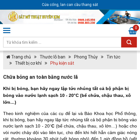
Cửa cổng, lan can cầu thang sắt
0
Trang chủ
Thước lỗ ban
Phong Thủy
Tin tức
Thiết bị cơ khí
Phụ kiện sắt
Chữa bỏng an toàn bằng nước lã
Khi bị bỏng, bạn hãy ngay lập tức nhúng tất cả bộ phận bị
bỏng vào nước lạnh sạch 10 - 20°C (bể chứa, chậu thau, xô
lớn…)
Theo kinh nghiệm của các cụ đ
ể lại và Báo Khoa học Phổ thông
,
khi bị bỏng, bạn hãy ngay lập tức nhúng tất cả bộ phận bị bỏng vào
nước lạnh sạch 10 - 20
C
(bể chứa, chậu thau, xô lớn…) hoặc cho
°
vòi nước chảy dội vào liên tục, cho đến khi hết hẳn cảm giác nóng
rát, thường khoảng 30 phút (vết bỏng nhỏ) đến 1 giờ đồng hồ (vết