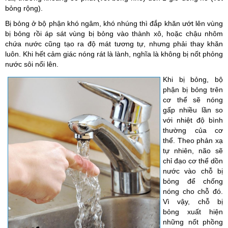
bỏng rộng).
Bị bỏng ở bộ phận khó ngâm, khó nhúng thì đắp khăn ướt lên vùng
bị bỏng rồi áp sát vùng bị bỏng vào thành xô, hoặc chậu nhôm
chứa nước cũng tạo ra độ mát tương tự, nhưng phải thay khăn
luôn. Khi hết cảm giác nóng rát là lành, nghĩa là không bị nốt phỏng
nước sôi nổi lên.
Khi bị bỏng, bộ
phận bị bỏng trên
cơ thể sẽ nóng
gấp nhiều lần so
với nhiệt độ bình
thường của cơ
thể. Theo phản xạ
tự nhiên, não sẽ
chỉ đạo cơ thể dồn
nước vào chỗ bị
bỏng để chống
nóng cho chỗ đó.
Vì vậy, chỗ bị
bỏng xuất hiện
những nốt phồng