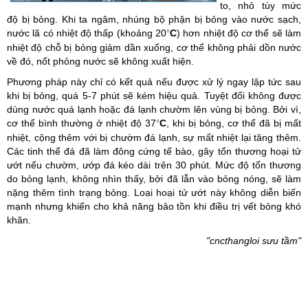
to, nhỏ tùy mức
độ bị bỏng. Khi ta ngâm, nhúng bộ phận bị bỏng vào nước sạch,
nước lã có nhiệt độ thấp (khoảng 20
C
) hơn nhiệt độ cơ thể sẽ làm
°
nhiệt độ chỗ bị bỏng giảm dần xuống, cơ thể không phải dồn nước
về đó, nốt phỏng nước sẽ không xuất hiện.
Phương pháp này chỉ có kết quả nếu được xử lý ngay lập tức sau
khi bị bỏng, quá 5-7 phút sẽ kém hiệu quả. Tuyệt đối không được
dùng nước quá lạnh hoặc đá lạnh chườm lên vùng bị bỏng. Bởi vì,
cơ thể bình thường ở nhiệt độ 37
C
, khi bị bỏng, cơ thể đã bị mất
°
nhiệt, cộng thêm với bị chườm đá lạnh, sự mất nhiệt lại tăng thêm.
Các tinh thể đá đã làm đông cứng tế bào, gây tổn thương hoại tử
ướt nếu chườm, ướp đá kéo dài trên 30 phút. Mức độ tổn thương
do bỏng lạnh, không nhìn thấy, bởi đã lẫn vào bỏng nóng, sẽ làm
nặng thêm tình trạng bỏng. Loại hoại tử ướt này không diễn biến
mạnh nhưng khiến cho khả năng bảo tồn khi điều trị vết bỏng khó
khăn.
"cncthangloi sưu tầm"