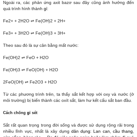
Ngoài ra, các phản ứng axit bazơ sau đây cũng ảnh hưởng đến
quá trình hình thành
​g​
ỉ:
Fe2+ + 2H2O ⇌ Fe(OH)2 + 2H+
Fe3+ + 3H2O ⇌ Fe(OH)3 + 3H+
Theo sau đó là sự cân bằng mất nước:
Fe(OH)2 ⇌ FeO + H2O
Fe(OH)3 ⇌ FeO(OH) + H2O
2FeO(OH) ⇌ Fe2O3 + H2O
Từ các phương trình trên, ta thấy sắt kết hợp với oxy và nước (ở
môi trường) bị biến thành các oxít sắt, làm hư kết cấu sắt ban đầu.
Cách chống
​g​
ỉ sét
Sắt rất quan trọng trong đời sống và được sử dụng rộng rãi trong
nhiều lĩnh vực, nhất là xây dựng
​ dân dụng: Lan can, cầu thang,