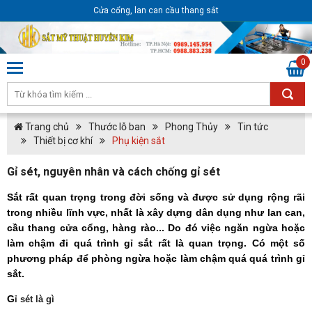
Cửa cổng, lan can cầu thang sắt
0
Trang chủ
Thước lỗ ban
Phong Thủy
Tin tức
Thiết bị cơ khí
Phụ kiện sắt
Gỉ sét, nguyên nhân và cách chống gỉ sét
Sắt rất quan trọng trong đời sống và được sử dụng rộng rãi
trong nhiều lĩnh vực, nhất là xây dựng dân dụng như lan can,
cầu thang cửa cổng, hàng rào... Do đó việc ngăn ngừa hoặc
làm chậm đi quá trình gỉ sắt rất là quan trọng. Có một số
phương pháp để phòng ngừa hoặc làm chậm quá quá trình gỉ
sắt.
G​
ỉ sét là gì