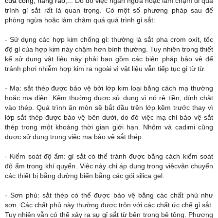
cửa cổng, hàng rào,..​
. Do đó việc ngăn ngừa hoặc làm chậm đi quá
trình
​g​
ỉ sắt rất là quan trọng. Có một số phương pháp sau để
phòng ngừa hoặc làm chậm quá quá trình
​g
ỉ sắt:
- Sử dụng các hợp kim chống
​g​
ỉ: thường là sắt pha crom oxít, tốc
độ
​g​
ỉ của hợp kim này chậm hơn bình thường. Tuy nhiên trong thiết
kế sử dụng vật liệu này phải bao gồm các biện pháp bảo vệ để
tránh phơi nhiễm hợp kim ra ngoài vì vật liệu vẫn tiếp tục
​g​
ỉ từ từ.
- Mạ: sắt thép được bảo vệ bởi lớp kim loại bằng cách mạ thường
hoặc mạ điện. Kẽm thường được sử dụng vì nó rẻ tiền, dính chặt
vào thép. Quá trình ăn mòn sẽ bắt đầu trên lớp kẽm trước thay vì
lớp sắt thép được bảo vệ bên dưới, do đó việc mạ chỉ bảo vệ sắt
thép trong một khoảng thời gian giới hạn. Nhôm và cadimi cũng
được sử dụng trong việc mạ bảo vệ sắt thép.
- Kiểm soát độ ẩm:
​g​
ỉ sắt có thể tránh được bằng cách kiểm soát
độ ẩm trong khí quyển. Việc này chỉ áp dụng trong việcvận chuyển
các thiết bị bằng đường biển bằng các gói silica gel.
- Sơn phủ: sắt thép có thể được bảo vệ bằng các chất phủ như
sơn. Các chất phủ này thường được trộn với các chất ức chế
​g​
ỉ sắt.
Tuy nhiên vẫn có thể xảy ra sự
​g​
ỉ sắt từ bên trong bê tông. Phương