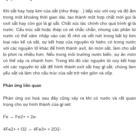
Khi sắt hay hợp kim của sắt (như thép…) tiếp xúc với oxy và độ ẩm
trong một khoảng thời gian dài, tạo thành một hợp chất mới gọi là
oxít sắt hay còn gọi là
​g​
ỉ sắt. Chất xúc tác chính cho quá trình
​g​
ỉ là
nước. Cấu trúc sắt hoặc thép có vẻ chắc chắn, nhưng các phân tử
nước có thể xâm nhập vào các lỗ nhỏ và vết nứt trong bất kỳ kim
loại nào kể cả sắt, sự kết hợp của nguyên tử hidro có trong nước
với các nguyên tố khác để hình thành axít, ăn mòn sắt, làm cho sắt
bị phơi ra nhiều hơn. Nếu trong môi trường nước biển, sự ăn mòn
có thể xảy ra nhanh hơn. Trong khi đó các nguyên tử oxy kết hợp
với các nguyên tử sắt để hình thành oxít sắt hay
​g​
ỉ sắt, chúng làm
yếu sắt và làm cho cấu trúc của sắt trở nên giòn và xốp.
Phản ứng liên quan
Phản ứng oxi hoá sau đây cũng xảy ra khi có nước và rất quan
trọng cho sự hình thành của
​g​
ỉ sét:
Fe → Fe2+ + 2e-
4Fe2+ + O2 → 4Fe3+ + 2O2-