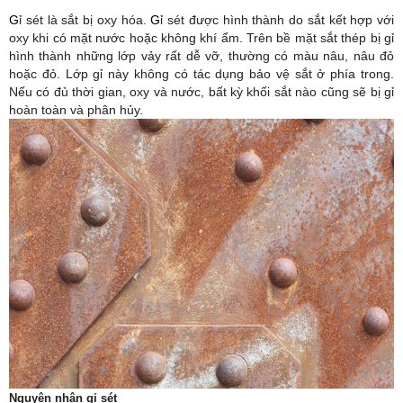
​G​
ỉ sét là sắt bị oxy hóa.
​G​
ỉ sét được hình thành do sắt kết hợp với
oxy khi có mặt nước hoặc không khí ẩm. Trên bề mặt sắt thép bị gỉ
hình thành những lớp vảy rất dễ vỡ, thường có màu nâu, nâu đỏ
hoặc đỏ. Lớp gỉ này không có tác dụng bảo vệ sắt ở phía trong.
Nếu có đủ thời gian, oxy và nước, bất kỳ khối sắt nào cũng sẽ bị gỉ
hoàn toàn và phân hủy.
Nguyên nhân gỉ sét