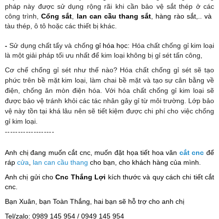
pháp này được sử dụng rộng rãi khi cần bảo vệ sắt thép ở các
công trình,
Cổng sắt
,
lan can cầu thang sắt
, hàng rào sắt,.. và ​
tàu thép, ô tô hoặc các thiết bị khác.
-
Sử dụng chất tẩy và chống
​gỉ​ hóa học:
Hóa chất chống gỉ kim loại
là một giải pháp tối ưu nhất để kim loại không bị gỉ sét tấn công,
Cơ chế chống gỉ sét như thế nào? Hóa chất chống gỉ sét sẽ tạo
phức trên bề mặt kim loại, làm chai bề mặt và tạo sự cân bằng về
điện, chống ăn mòn điện hóa. Với hóa chất chống gỉ kim loại sẽ
được bảo vệ tránh khỏi các tác nhân gây gỉ từ môi trường. Lớp bảo
vệ này tồn tại khá lâu nên sẽ tiết kiệm được chi phí cho việc chống
gỉ kim loại.
-------------------
Anh chị đang muốn cắt cnc, muốn đặt họa tiết hoa văn
cắt cnc
để
ráp
cửa
,
lan can
cầu thang
cho bạn, cho khách hàng của mình.
Anh chị gửi cho
Cnc Thắng Lợi
kích thước và quy cách chi tiết cắt
cnc.
Bạn Xuân, bạn Toàn Thắng, hai bạn sẽ hỗ trợ cho anh chị
Tel/zalo: 0989 145 954 / 0949 145 954