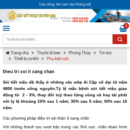
Cửa cổng, lan can cầu thang sắt
0
Trang chủ
Thước lỗ ban
Phong Thủy
Tin tức
Thiết bị cơ khí
Phụ kiện sắt
Đieu tri soi it sang chan
Sỏi tiết niệu đã thấy ở những xác ướp Ai Cập cổ đại từ năm
4800 trước công nguyên.Tỷ lệ mắc bệnh sỏi tiết niệu giao
động từ 2 - 3%, thay đổi tuỳ theo từng vùng và hay tái phát
với tỷ lệ khoảng 10% sau 1 năm; 35% sau 5 năm; 50% sau 10
năm.
Các phương pháp điều trị sỏi thận ít sang chấn
Với những thành tựu vượt bậc trong các lĩnh vực: chẩn đoán hình