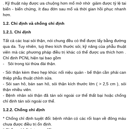
. Kỹ thuật này được ưa chuộng hơn mổ mở nhờ giảm được tỷ lệ tai
biến - biến chứng, ít đau đớn sau mổ và thời gian hồi phục nhanh
hơn.
1.2. Chỉ định và chống chỉ định
1.2.1. Chỉ định
Tất cả các loại sỏi thận, nói chung đều có thể được lấy bằng đường
qua da. Tuy nhiên, tuỳ theo kích thước sỏi, kỹ năng của phẫu thuật
viên mà các phương pháp điều trị khác có thể được ưa thích hơn .
Chỉ định PCNL hiện tại bao gồm
- Sỏi trong túi thừa đài thận.
- Sỏi thận kèm theo hẹp khúc nối niệu quản - bể thận cần phải can
thiệp phẫu thuật chỉnh sửa.
- Sỏi san hô, bán san hô, sỏi thận kích thước lớn ( > 2,5 cm ), sỏi
thận nhiều viên.
- Bệnh nhân sỏi thận đã tán sỏi ngoài cơ thể thất bại hoặc chống
chỉ định tán sỏi ngoài cơ thể.
1.2.2. Chống chỉ định
* Chống chỉ định tuyệt đối: bệnh nhân có các rối loạn về đông máu
chưa được điều trị ổn định.