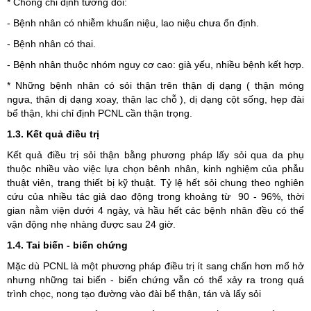
* Chống chỉ định tương đối:
- Bệnh nhân có nhiễm khuẩn niệu, lao niệu chưa ổn định.
- Bệnh nhân có thai.
- Bệnh nhân thuộc nhóm nguy cơ cao: già yếu, nhiều bệnh kết hợp.
* Những bệnh nhân có sỏi thận trên thận dị dạng ( thận móng
ngựa, thận dị dạng xoay, thận lạc chỗ ), dị dạng cột sống, hẹp đài
bể thận, khi chỉ định PCNL cần thận trọng.
1.3. Kết quả điều trị
Kết quả điều trị sỏi thận bằng phương pháp lấy sỏi qua da phụ
thuộc nhiều vào việc lựa chọn bênh nhân, kinh nghiệm của phẫu
thuật viên, trang thiết bị kỹ thuật. Tỷ lệ hết sỏi chung theo nghiên
cứu của nhiều tác giả dao động trong khoảng từ 90 - 96%, thời
gian nằm viện dưới 4 ngày, và hầu hết các bệnh nhân đều có thể
vận động nhẹ nhàng được sau 24 giờ.
1.4. Tai biến - biến chứng
Mặc dù PCNL là một phương pháp điều trị ít sang chấn hơn mổ hở
nhưng những tai biến - biến chứng vẫn có thể xảy ra trong quá
trình chọc, nong tạo đường vào đài bể thận, tán và lấy sỏi