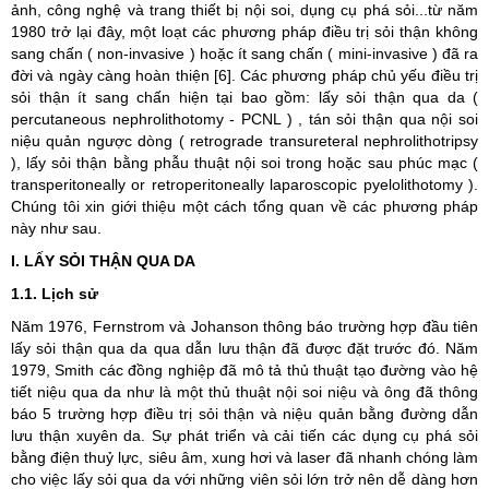
ảnh, công nghệ và trang thiết bị nội soi, dụng cụ phá sỏi...từ năm
1980 trở lại đây, một loạt các phương pháp điều trị sỏi thận không
sang chấn ( non-invasive ) hoặc ít sang chấn ( mini-invasive ) đã ra
đời và ngày càng hoàn thiện [6]. Các phương pháp chủ yếu điều trị
sỏi thận ít sang chấn hiện tại bao gồm: lấy sỏi thận qua da (
percutaneous nephrolithotomy - PCNL ) , tán sỏi thận qua nội soi
niệu quản ngược dòng ( retrograde transureteral nephrolithotripsy
), lấy sỏi thận bằng phẫu thuật nội soi trong hoặc sau phúc mạc (
transperitoneally or retroperitoneally laparoscopic pyelolithotomy ).
Chúng tôi xin giới thiệu một cách tổng quan về các phương pháp
này như sau.
I. LẤY SỎI THẬN QUA DA
1.1. Lịch sử
Năm 1976, Fernstrom và Johanson thông báo trường hợp đầu tiên
lấy sỏi thận qua da qua dẫn lưu thận đã được đặt trước đó. Năm
1979, Smith các đồng nghiệp đã mô tả thủ thuật tạo đường vào hệ
tiết niệu qua da như là một thủ thuật nội soi niệu và ông đã thông
báo 5 trường hợp điều trị sỏi thận và niệu quản bằng đường dẫn
lưu thận xuyên da. Sự phát triển và cải tiến các dụng cụ phá sỏi
bằng điện thuỷ lực, siêu âm, xung hơi và laser đã nhanh chóng làm
cho việc lấy sỏi qua da với những viên sỏi lớn trở nên dễ dàng hơn