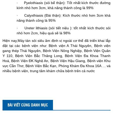
· Pyelothiasis (sỏi bể thận): Tốt nhất kích thước đường
kính nhỏ hơn 3cm, khả năng thành công là 99%
· Calyxthiasis (Đài thận): Kích thước nhỏ hơn 3cm khả
năng thành công là 95%
· Ureter lithiasis (sỏi tiết niệu ): tốt nhất kích thước sỏi
nhỏ hơn 2cm, hiệu quả sẽ là 98%
Hiện nay,Máy tán sỏi siêu âm định vị ngoài cơ thể đã triển khai lắp
đặt tại các bệnh viện như: Bệnh viện A Thái Nguyên, Bệnh viện
gang thép Thái Nguyên, Bệnh Viện Nông Nghiệp, Bệnh Viện Quân
Y 110, Bệnh Viện Bắc Thăng Long, Bệnh Viện Đa Khoa Thanh
Hoá, Bệnh Viện ĐK Nghệ An, Bệnh Viện Hậu Giang, Bệnh viện Khu
vực Cần Thơ, Bệnh Viện Bắc Kạn, Phòng Khám Đa Khoa 16A … và
nhiều bệnh viện, trung tâm khám chữa bệnh trên cả nước
BÀI VIẾT CÙNG DANH MỤC