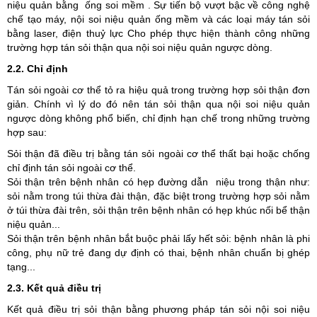
niệu quản bằng ống soi mềm . Sự tiến bộ vượt bậc về công nghệ
chế tạo máy, nội soi niệu quản ống mềm và các loại máy tán sỏi
bằng laser, điện thuỷ lực Cho phép thực hiện thành công những
trường hợp tán sỏi thận qua nội soi niệu quản ngược dòng.
2.2. Chỉ định
Tán sỏi ngoài cơ thể tỏ ra hiệu quả trong trường hợp sỏi thận đơn
giản. Chính vì lý do đó nên tán sỏi thận qua nội soi niệu quản
ngược dòng không phổ biến, chỉ định hạn chế trong những trường
hợp sau:
Sỏi thận đã điều trị bằng tán sỏi ngoài cơ thể thất bại hoặc chống
chỉ định tán sỏi ngoài cơ thể.
Sỏi thận trên bệnh nhân có hẹp đường dẫn niệu trong thận như:
sỏi nằm trong túi thừa đài thận, đặc biệt trong trường hợp sỏi nằm
ở túi thừa đài trên, sỏi thận trên bệnh nhân có hẹp khúc nối bể thận
niệu quản...
Sỏi thận trên bệnh nhân bắt buộc phải lấy hết sỏi: bệnh nhân là phi
công, phụ nữ trẻ đang dự định có thai, bệnh nhân chuẩn bị ghép
tạng...
2.3. Kết quả điều trị
Kết quả điều trị sỏi thận bằng phương pháp tán sỏi nội soi niệu