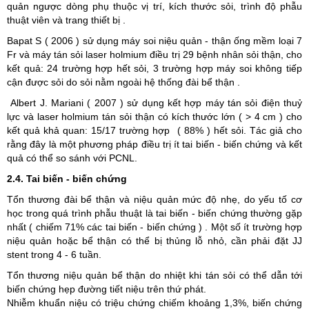
quản ngược dòng phụ thuộc vị trí, kích thước sỏi, trình độ phẫu
thuật viên và trang thiết bị .
Bapat S ( 2006 ) sử dụng máy soi niệu quản - thận ống mềm loại 7
Fr và máy tán sỏi laser holmium điều trị 29 bệnh nhân sỏi thận, cho
kết quả: 24 trường hợp hết sỏi, 3 trường hợp máy soi không tiếp
cận được sỏi do sỏi nằm ngoài hệ thống đài bể thận .
Albert J. Mariani ( 2007 ) sử dụng kết hợp máy tán sỏi điện thuỷ
lực và laser holmium tán sỏi thận có kích thước lớn ( > 4 cm ) cho
kết quả khả quan: 15/17 trường hợp ( 88% ) hết sỏi. Tác giả cho
rằng đây là một phương pháp điều trị ít tai biến - biến chứng và kết
quả có thể so sánh với PCNL.
2.4. Tai biến - biến chứng
Tổn thương đài bể thận và niệu quản mức độ nhẹ, do yếu tố cơ
học trong quá trình phẫu thuật là tai biến - biến chứng thường gặp
nhất ( chiếm 71% các tai biến - biến chứng ) . Một số ít trường hợp
niệu quản hoặc bể thận có thể bị thủng lỗ nhỏ, cần phải đặt JJ
stent trong 4 - 6 tuần.
Tổn thương niệu quản bể thận do nhiệt khi tán sỏi có thể dẫn tới
biến chứng hẹp đường tiết niệu trên thứ phát.
Nhiễm khuẩn niệu có triệu chứng chiếm khoảng 1,3%, biến chứng