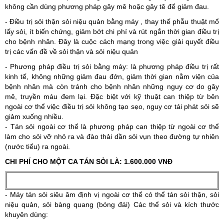
không cần dùng phương pháp gây mê hoặc gây tê để giảm đau.
- Điều trị sỏi thận sỏi niệu quản bằng máy , thay thế phẫu thuật mổ
lấy sỏi, ít biến chứng, giảm bớt chi phí và rút ngắn thời gian điều trị
cho bệnh nhân. Đây là cuộc cách mạng trong việc giải quyết điều
trị các vấn đề về sỏi thận và sỏi niệu quản
- Phương pháp điều trị sỏi bằng máy: là phương pháp điều trị rất
kinh tế, không những giảm đau đớn, giảm thời gian nằm viện của
bệnh nhân mà còn tránh cho bệnh nhân những nguy cơ do gây
mê, truyền máu đem lại. Đặc biệt với kỹ thuật can thiệp từ bên
ngoài cơ thể việc điều trị sỏi không tạo sẹo, nguy cơ tái phát sỏi sẽ
giảm xuống nhiều.
- Tán sỏi ngoài cơ thể là phương pháp can thiệp từ ngoài cơ thể
làm cho sỏi vỡ nhỏ ra và đào thải dần sỏi vụn theo đường tự nhiên
(nước tiểu) ra ngoài.
CHI PHÍ CHO MỘT CA TÁN SỎI LÀ: 1.600.000 VNĐ
- Máy tán sỏi siêu âm định vị ngoài cơ thể có thể tán sỏi thận, sỏi
niệu quản, sỏi bàng quang (bóng đái) Các thể sỏi và kích thước
khuyên dùng: