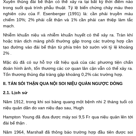
Xuyên thủng đài bể thận có thể xảy ra tại bất kỳ thời điểm nào
trong suốt quá trình phẫu thuật. Tỷ lệ biến chứng chảy máu theo
nghiên cứu của F. Esenberger (1991) là: cần phải truyền máu
chiếm 10%; 2% phải cắt thận và 1% cần phải can thiệp làm tắc
mạch.
Nhiễm khuẩn niệu và nhiễm khuẩn huyết có thể xảy ra. Tràn khí
hoặc tràn dịch màng phổi thường gặp trong các trường hợp cần
tạo đường vào đài bể thận từ phía trên bờ sườn với tỷ lệ khoảng
2% .
Mặc dù đã có sự hỗ trợ rất hiệu quả của các phương tiện chẩn
đoán hình ảnh, tổn thương các cơ quan lân cận vẫn có thể xảy ra.
Tổn thương thủng đại tràng gặp khoảng 0,2% các trường hợp.
II. TÁN SỎI THẬN QUA NỘI SOI NIỆU QUẢN NGƯỢC DÒNG
2.1. Lịch sử
Năm 1912, trong khi soi bàng quang một bệnh nhi 2 tháng tuổi có
niệu quản dãn do van niệu đạo sau, Hugh
Hampton Young đã đưa được máy soi 9,5 Fr qua niệu quản lên tới
đài bể thận .
Năm 1964, Marshall đã thông báo trường hợp đầu tiên được soi