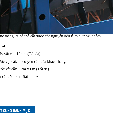
c thắng lợi có thể cắt được các nguyên liệu là tole, inox, nhôm,...
cắt:
ầy vật cắt: 12mm (Tối đa)
ước vật cắt: Theo yêu cầu của khách hàng
ước vật cắt: 1.2m x 6m (Tối đa)
u cắt : Nhôm - Sắt - Inox
IẾT CÙNG DANH MỤC