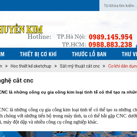
ẨM
THIẾT BỊ CƠ KHÍ
THƯỚC LỖ BAN
THƯ V
ờn
Hoc thiết kế sketchup
Sắt mỹ thuật cắt cnc
Cơ khí dân dụn
ghệ cắt cnc
CNC là những công cụ gia công kim loại tinh tế có thể tạo ra nhữ
NC là những công cụ gia công kim loại tinh tế có thể tạo ra những chi
nh chóng với những tiến bộ trong máy tính, ta có thể bắt gặp CNC dưới
i, máy đột dập và nhiều công cụ công nghiệp khác.