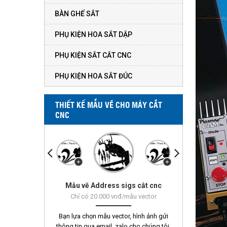
BÀN GHẾ SẮT
PHỤ KIỆN HOA SẮT DẬP
PHỤ KIỆN SẮT CẮT CNC
PHỤ KIỆN HOA SẮT ĐÚC
THIẾT KẾ MẪU VẼ CHO MÁY CẮT
CNC
Mẫu vẽ Address sigs cắt cnc
Mẫu vẽ Vorn 451 - 500
Chỉ có 20.000 vnđ/mẫu vector
Bạn lựa chọn mẫu vector, hình ảnh gửi
thông tin qua email, zalo cho chúng tôi.