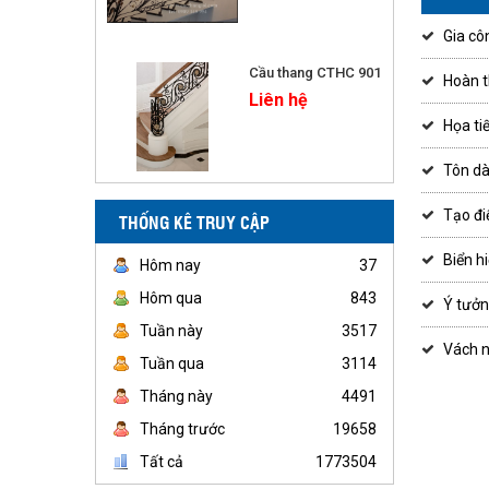
Gia cô
Cầu thang CTHC 901
Hoàn t
Liên hệ
Họa ti
Tôn dà
Tạo đi
THỐNG KÊ TRUY CẬP
Biển h
Hôm nay
37
Hôm qua
843
Ý tưởn
Tuần này
3517
Vách n
Tuần qua
3114
Tháng này
4491
Tháng trước
19658
Tất cả
1773504