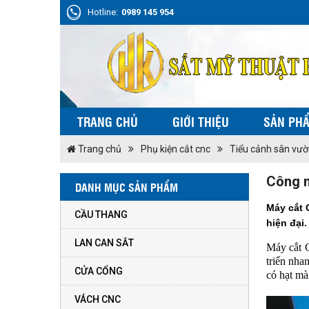
Hotline:
0989 145 954
TRANG CHỦ
GIỚI THIỆU
SẢN PH
Trang chủ
Phụ kiện cắt cnc
Tiểu cảnh sân vư
Công n
DANH MỤC SẢN PHẨM
Máy cắt 
CẦU THANG
hiện đại.
LAN CAN SẮT
Máy cắt C
triển nha
CỬA CỔNG
có hạt mà
VÁCH CNC