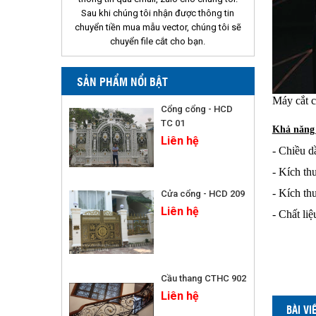
Sau khi chúng tôi nhận được thông tin
chuyển tiền mua mẫu vector, chúng tôi sẽ
chuyển file cắt cho bạn.
SẢN PHẨM NỔI BẬT
Máy cắt cn
Cổng cổng - HCD
TC 01
Khả năng 
Liên hệ
- Chiều d
- Kích th
- Kích th
Cửa cổng - HCD 209
Liên hệ
- Chất liệ
Cầu thang CTHC 902
Liên hệ
BÀI V