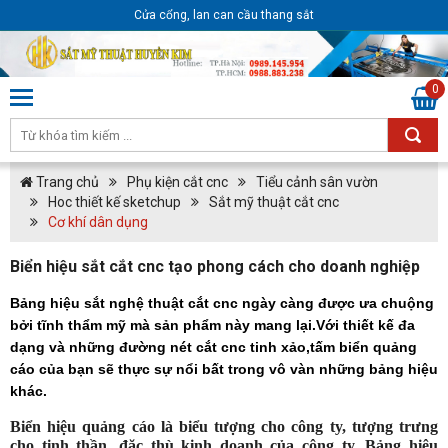
Cửa cổng, lan can cầu thang sắt
0
Trang chủ
Phụ kiện cắt cnc
Tiểu cảnh sân vườn
Hoc thiết kế sketchup
Sắt mỹ thuật cắt cnc
Cơ khí dân dụng
Biển hiệu sắt cắt cnc tạo phong cách cho doanh nghiệp
Bảng hiệu sắt nghệ thuật cắt cnc ngày càng được ưa chuộng
bởi tĩnh thẩm mỹ mà sản phẩm này mang lại.Với thiết kế đa
dạng và những đường nét cắt cnc tinh xảo,tấm biển quảng
cáo của bạn sẽ thực sự nổi bất trong vô vàn những bảng hiệu
khác.
Biển hiệu quảng cáo là biểu tượng cho công ty, tượng trưng
cho tinh thần, đặc thù kinh doanh của công ty. Bảng hiệu