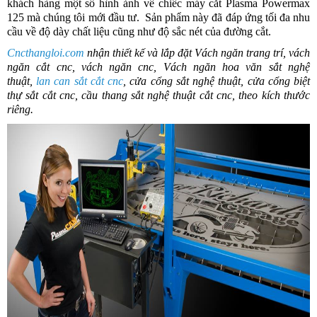
khách hàng một số hình ảnh về chiếc máy cắt Plasma Powermax
125 mà chúng tôi mới đầu tư. Sản phẩm này đã đáp ứng tối đa nhu
cầu về độ dày chất liệu cũng như độ sắc nét của đường cắt.
Cncthangloi.com
nhận thiết kế và lắp đặt
Vách ngăn trang trí, vách
ngăn cắt cnc, vách ngăn cnc,
Vách ngăn hoa văn sắt nghệ
thuật,
lan can sắt cắt cnc
, cửa cổng sắt nghệ thuật, cửa cổng biệt
thự sắt cắt cnc, cầu thang sắt nghệ thuật cắt cnc, theo kích thước
riêng.