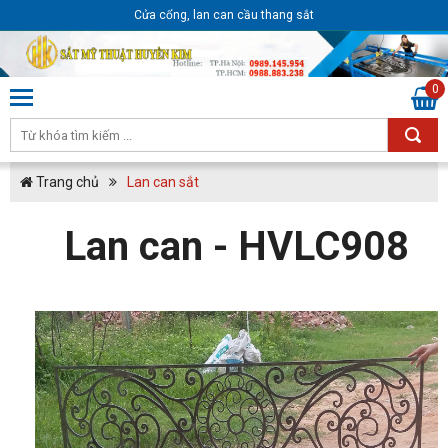
Cửa cổng, lan can cầu thang sắt
0
Trang chủ
Lan can sắt
Lan can - HVLC908