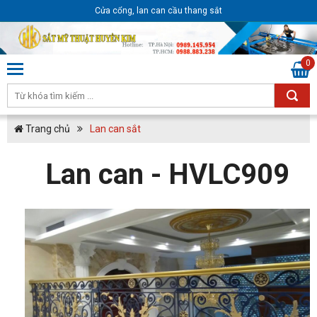
Cửa cổng, lan can cầu thang sắt
0
Trang chủ
Lan can sắt
Lan can - HVLC909