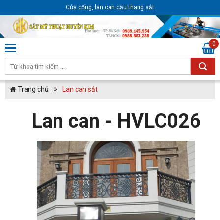
Cửa cổng, lan can cầu thang sắt
0
Trang chủ
Lan can sắt
Lan can - HVLC026