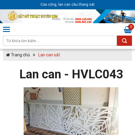
Cửa cổng, lan can cầu thang sắt
0
Trang chủ
Lan can sắt
Lan can - HVLC043