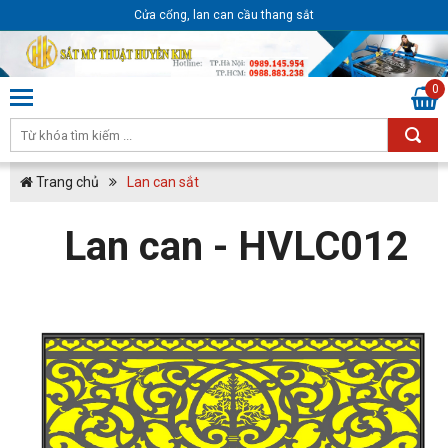
Cửa cổng, lan can cầu thang sắt
0
Trang chủ
Lan can sắt
Lan can - HVLC012