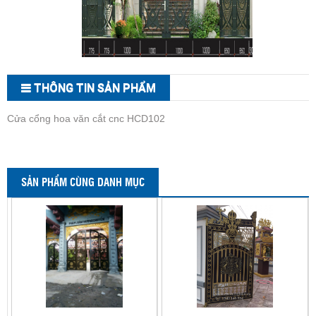
THÔNG TIN SẢN PHẨM
Cửa cổng hoa văn cắt cnc HCD102
SẢN PHẨM CÙNG DANH MỤC