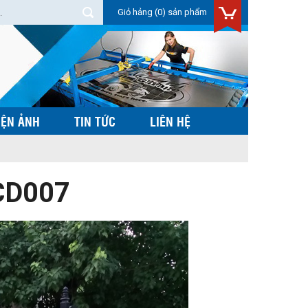
Giỏ hảng
(0) sản phẩm
IỆN ẢNH
TIN TỨC
LIÊN HỆ
CD007