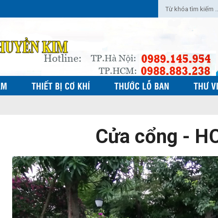
ẨM
THIẾT BỊ CƠ KHÍ
THƯỚC LỖ BAN
THƯ V
Cửa cổng - H