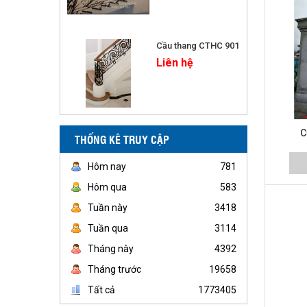
Cầu thang CTHC 901
Liên hệ
C
THỐNG KÊ TRUY CẬP
Hôm nay
781
Hôm qua
583
Tuần này
3418
Tuần qua
3114
Tháng này
4392
Tháng trước
19658
Tất cả
1773405