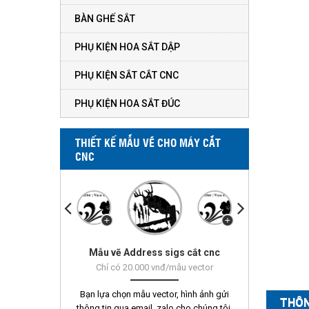
BÀN GHẾ SẮT
PHỤ KIỆN HOA SẮT DẬP
PHỤ KIỆN SẮT CẮT CNC
PHỤ KIỆN HOA SẮT ĐÚC
THIẾT KẾ MẪU VẼ CHO MÁY CẮT
CNC
Mẫu vẽ Address sigs cắt cnc
Mẫu vẽ Vorn 451 - 500
Chỉ có 20.000 vnđ/mẫu vector
Bạn lựa chọn mẫu vector, hình ảnh gửi
THÔN
thông tin qua email, zalo cho chúng tôi.