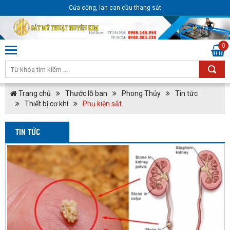
Cửa cổng, lan can cầu thang sắt
0
Trang chủ
Thước lỗ ban
Phong Thủy
Tin tức
Thiết bị cơ khí
Phụ kiện sắt
TIN TỨC